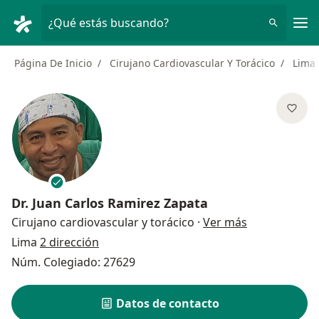
Men
¿Qué estás buscando?
Página De Inicio
Cirujano Cardiovascular Y Torácico
Lima
Dr.
Juan Carlos Ramirez Zapata
sobre las esp
Cirujano cardiovascular y torácico
·
Ver más
Lima
2 dirección
Núm. Colegiado: 27629
Datos de contacto