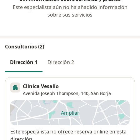
Este especialista aún no ha añadido información
sobre sus servicios
Consultorios (2)
Dirección 1
Dirección 2
Clinica Vesalio
Avenida Joseph Thompson, 140,
San Borja
Ampliar
se abre en una nueva pestañ
Disponibilidad
Este especialista no ofrece reserva online en esta
dirección