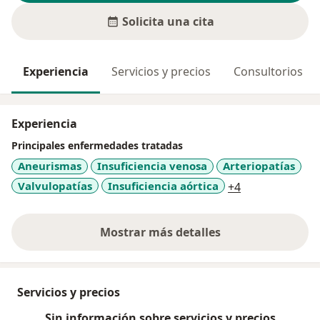
Solicita una cita
Experiencia
Servicios y precios
Consultorios
Experiencia
Principales enfermedades tratadas
Aneurismas
Insuficiencia venosa
Arteriopatías
a11y_sr_more_
Valvulopatías
Insuficiencia aórtica
+4
Mostrar más detalles
sobre la experiencia
Servicios y precios
Sin información sobre servicios y precios