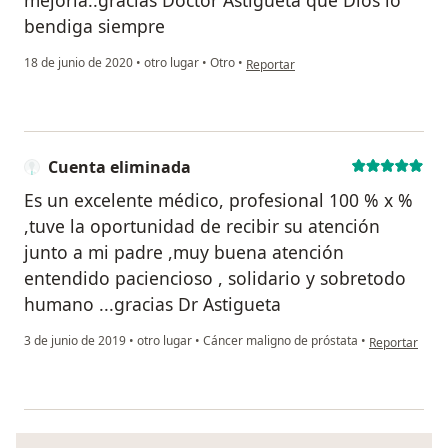
mejoria..gracias Doctor Astigueta que Dios lo
bendiga siempre
en opinión del usuario Mary cavero
18 de junio de 2020
•
otro lugar
•
Otro
•
Reportar
Cuenta eliminada
Es un excelente médico, profesional 100 % x %
,tuve la oportunidad de recibir su atención
junto a mi padre ,muy buena atención
entendido paciencioso , solidario y sobretodo
humano ...gracias Dr Astigueta
en opinión de
3 de junio de 2019
•
otro lugar
•
Cáncer maligno de próstata
•
Reportar