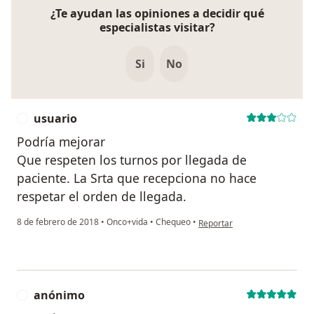
¿Te ayudan las opiniones a decidir qué
especialistas visitar?
Si
No
usuario
U
Podría mejorar
Que respeten los turnos por llegada de
paciente. La Srta que recepciona no hace
respetar el orden de llegada.
en opinión del usuario usuari
8 de febrero de 2018
•
Onco+vida
•
Chequeo
•
Reportar
anónimo
A