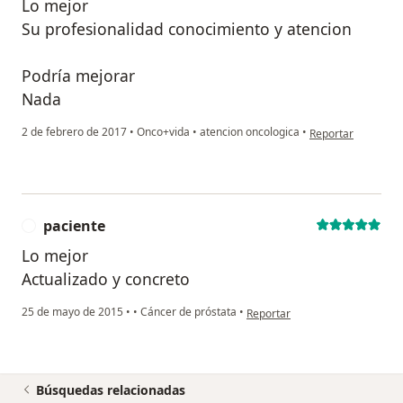
Lo mejor
Su profesionalidad conocimiento y atencion
Podría mejorar
Nada
en opinión del usu
2 de febrero de 2017
•
Onco+vida
•
atencion oncologica
•
Reportar
paciente
P
Lo mejor
Actualizado y concreto
en opinión del usuario paciente
25 de mayo de 2015
•
•
Cáncer de próstata
•
Reportar
Búsquedas relacionadas