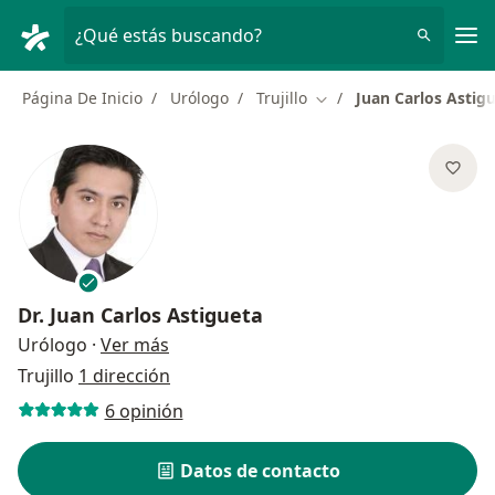
Men
¿Qué estás buscando?
Página De Inicio
Urólogo
Trujillo
Juan Carlos Astig
Cambiar de ciudad
Dr.
Juan Carlos Astigueta
sobre las especializaciones
Urólogo
·
Ver más
Trujillo
1 dirección
6 opinión
Datos de contacto