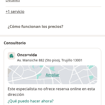
Detalles
+1 servicio
¿Cómo funcionan los precios?
Consultorio
Onco+vida
Av. Mansiche 882 (5to piso),
Trujillo
13001
Ampliar
se abre en una nueva pestañ
Disponibilidad
Este especialista no ofrece reserva online en esta
dirección
¿Qué puedo hacer ahora?