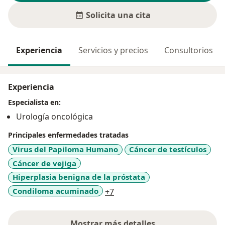
Solicita una cita
Experiencia
Servicios y precios
Consultorios
Experiencia
Especialista en:
Urología oncológica
Principales enfermedades tratadas
Virus del Papiloma Humano
Cáncer de testículos
Cáncer de vejiga
Hiperplasia benigna de la próstata
a11y_sr_more_diseases
Condiloma acuminado
+7
Mostrar más detalles