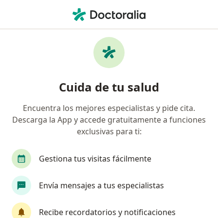
Men
Virus Del Papiloma Humano • Trujillo, La Libertad
Filtros
• 1
Seguro
Mapa
Especialistas en Virus del Papiloma Humano
Cuida de tu salud
en Trujillo
Encuentra los mejores especialistas y pide cita.
Descarga la App y accede gratuitamente a funciones
¿Qué especialidad estás buscando?
exclusivas para ti:
Ginecólogo
Urólogo
Neurocirujano
Gestiona tus visitas fácilmente
Envía mensajes a tus especialistas
Recibe recordatorios y notificaciones