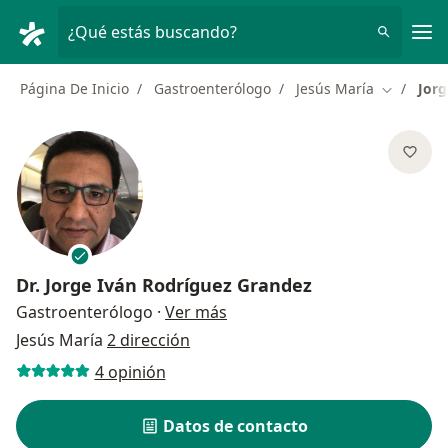
Men
¿Qué estás buscando?
Página De Inicio
Gastroenterólogo
Jesús María
Jorg
Cambiar d
Dr.
Jorge Iván Rodríguez Grandez
sobre las especializaciones
Gastroenterólogo
·
Ver más
Jesús María
2 dirección
4 opinión
Datos de contacto