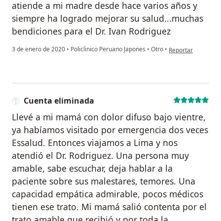
atiende a mi madre desde hace varios años y
siempre ha logrado mejorar su salud...muchas
bendiciones para el Dr. Ivan Rodriguez
en opinión del usua
3 de enero de 2020
•
Policlinico Peruano Japones
•
Otro
•
Reportar
Cuenta eliminada
Llevé a mi mamá con dolor difuso bajo vientre,
ya habíamos visitado por emergencia dos veces
Essalud. Entonces viajamos a Lima y nos
atendió el Dr. Rodriguez. Una persona muy
amable, sabe escuchar, deja hablar a la
paciente sobre sus malestares, temores. Una
capacidad empática admirable, pocos médicos
tienen ese trato. Mi mamá salió contenta por el
trato amable que recibió y por toda la