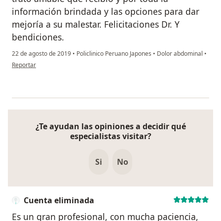
información brindada y las opciones para dar
mejoría a su malestar. Felicitaciones Dr. Y
bendiciones.
22 de agosto de 2019
•
Policlinico Peruano Japones
•
Dolor abdominal
•
en opinión del usuario Cuenta eliminada
Reportar
¿Te ayudan las opiniones a decidir qué
especialistas visitar?
Si
No
Cuenta eliminada
Es un gran profesional, con mucha paciencia,