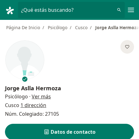
Men
¿Qué estás buscando?
Página De Inicio
Psicólogo
Cusco
Jorge Aslla Hermoza
Jorge Aslla Hermoza
sobre las especializaciones
Psicólogo
·
Ver más
Cusco
1 dirección
Núm. Colegiado: 27105
Datos de contacto