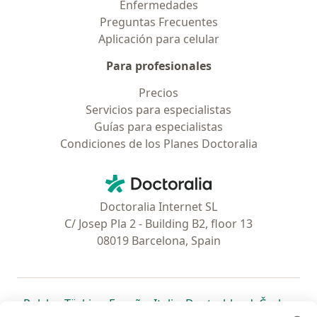
Enfermedades
Preguntas Frecuentes
Aplicación para celular
Para profesionales
Precios
Servicios para especialistas
Guías para especialistas
Condiciones de los Planes Doctoralia
Contacto
Doctoralia - Página de inicio
Doctoralia Internet SL
C/ Josep Pla 2 - Building B2, floor 13
08019 Barcelona, Spain
se abre en una nueva pestaña
se abre en una nueva pestaña
se abre en una nueva pestaña
se abre en una nueva pes
se abre en 
se a
Polska
,
Türkiye
,
España
,
Italia
,
Deutschland
,
Česko
,