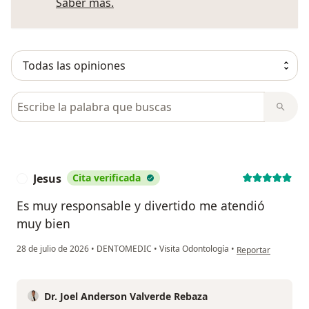
Más información sobre opiniones
Saber más.
Busca en opiniones
Jesus
Cita verificada
J
Es muy responsable y divertido me atendió
muy bien
en opinión del usua
28 de julio de 2026
•
DENTOMEDIC
•
Visita Odontología
•
Reportar
Dr. Joel Anderson Valverde Rebaza