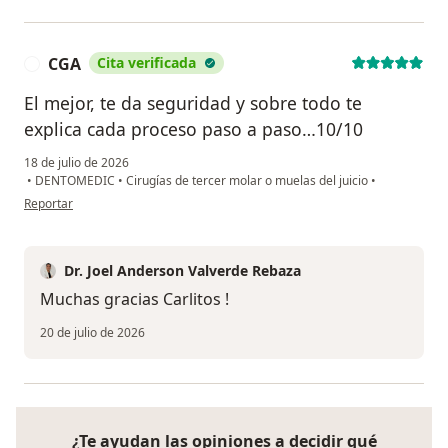
CGA
Cita verificada
C
El mejor, te da seguridad y sobre todo te
explica cada proceso paso a paso…10/10
18 de julio de 2026
•
DENTOMEDIC
•
Cirugías de tercer molar o muelas del juicio
•
en opinión del usuario CGA
Reportar
Dr. Joel Anderson Valverde Rebaza
Muchas gracias Carlitos !
20 de julio de 2026
¿Te ayudan las opiniones a decidir qué