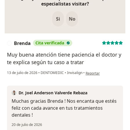
especialistas visitar?
Si
No
Brenda
Cita verificada
B
Muy buena atención tiene paciencia el doctor y
te explica según tu caso a tratar
en opinión del usuario Bre
13 de julio de 2026
•
DENTOMEDIC
•
Invisalign
•
Reportar
Dr. Joel Anderson Valverde Rebaza
Muchas gracias Brenda ! Nos encanta que estés
feliz con cada avance en tus tratamientos
dentales !
20 de julio de 2026