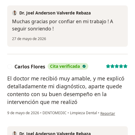
Dr. Joel Anderson Valverde Rebaza
Muchas gracias por confiar en mi trabajo ! A
seguir sonriendo !
27 de mayo de 2026
Carlos Flores
Cita verificada
C
El doctor me recibió muy amable, y me explicó
detalladamente mi diagnóstico, aparte quede
contento con su buen desempeño en la
intervención que me realizó
en opinión del usuar
9 de mayo de 2026
•
DENTOMEDIC
•
Limpieza Dental
•
Reportar
Dr. Joel Anderson Valverde Rebaza