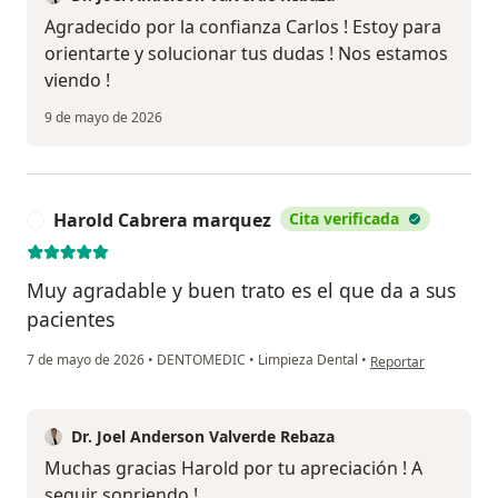
Agradecido por la confianza Carlos ! Estoy para
orientarte y solucionar tus dudas ! Nos estamos
viendo !
9 de mayo de 2026
Harold Cabrera marquez
Cita verificada
H
Muy agradable y buen trato es el que da a sus
pacientes
en opinión del usua
7 de mayo de 2026
•
DENTOMEDIC
•
Limpieza Dental
•
Reportar
Dr. Joel Anderson Valverde Rebaza
Muchas gracias Harold por tu apreciación ! A
seguir sonriendo !