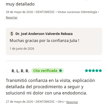
muy detallado
28 de mayo de 2026
•
DENTOMEDIC
•
Visitas sucesivas Odontología
•
en opinión del usuario Julia reyes
Reportar
Dr. Joel Anderson Valverde Rebaza
Muchas gracias por la confianza Julia !
1 de junio de 2026
R. L. R. R.
Cita verificada
R
Transmitió confianza en la visita, explicación
detallada del procedimiento a seguir y
solucionó mi dolor con una endodoncia.
en opinión del usuario R. L. R. R.
27 de mayo de 2026
•
DENTOMEDIC
•
Otro
•
Reportar