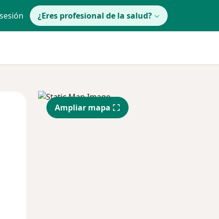
 sesión
¿Eres profesional de la salud?
Jue
Vie
Sáb
Ampliar mapa
13 Ago
14 Ago
15 Ago