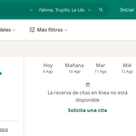
dad, enfermedad o nombre
p. ej. Lima
Iniciar
ibles
Más filtros
Hoy
Mañana
Mar
Mié
9 Ago
10 Ago
11 Ago
12 Ago
La reserva de citas en línea no está
disponible
Solicita una cita
apa