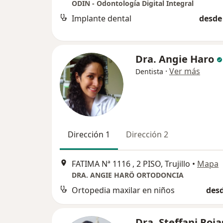
ODIN - Odontología Digital Integral
Implante dental
desde 
Dra. Angie Haro
·
Ver más
Dentista
Dirección 1
Dirección 2
FATIMA Nª 1116 , 2 PISO, Trujillo
•
Mapa
DRA. ANGIE HARÖ ORTODONCIA
Ortopedia maxilar en niños
desd
Dra. Steffani Roja