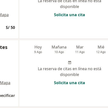
La reserva de citas en línea no está
disponible
Mapa
Solicita una cita
S/ 50
ntes
Hoy
Mañana
Mar
Mié
9 Ago
10 Ago
11 Ago
12 Ago
La reserva de citas en línea no está
disponible
Mapa
Solicita una cita
pecificar