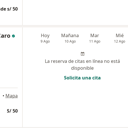
de s/ 50
Caro
Hoy
Mañana
Mar
Mié
9 Ago
10 Ago
11 Ago
12 Ago
La reserva de citas en línea no está
disponible
Solicita una cita
jillo
•
Mapa
S/ 50