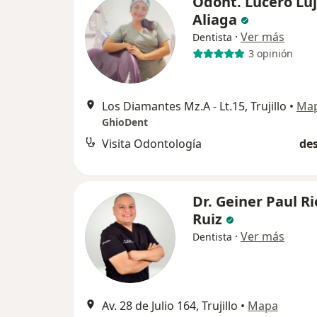
Odont. Lucero Lu
Aliaga
·
Ver más
Dentista
3 opinión
Los Diamantes Mz.A - Lt.15, Trujillo
•
Ma
GhioDent
Visita Odontología
des
Dr. Geiner Paul Ri
Ruiz
·
Ver más
Dentista
Av. 28 de Julio 164, Trujillo
•
Mapa