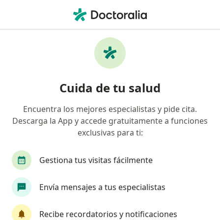
Men
Dentista • Torres Araujo, Trujillo, La Libertad
Filtros
Mapa
Odontólogos en Torres Araujo, Trujillo
Cuida de tu salud
Encuentra los mejores especialistas y pide cita.
Descarga la App y accede gratuitamente a funciones
exclusivas para ti:
Gestiona tus visitas fácilmente
Dr. Joel Anderson Valverde Rebaza
Envía mensajes a tus especialistas
·
Ver más
Dentista
29 opinión
Recibe recordatorios y notificaciones