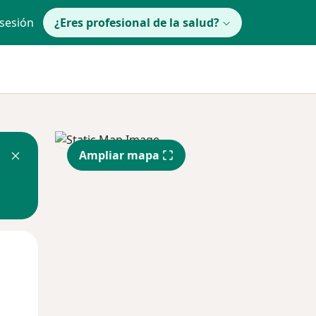
 sesión
¿Eres profesional de la salud?
Ampliar mapa
Jue
Vie
Sáb
13 Ago
14 Ago
15 Ago