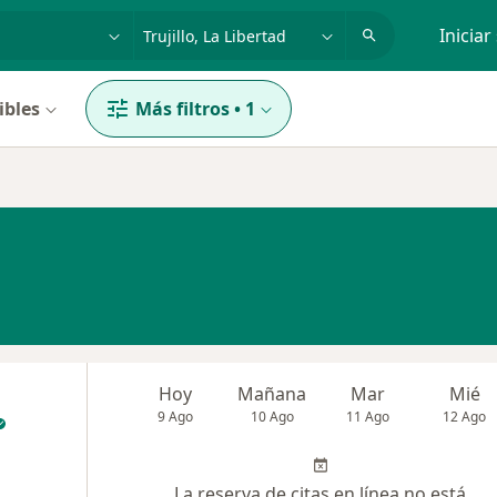
dad, enfermedad o nombre
p. ej. Lima
Iniciar
ibles
Más filtros
•
1
Hoy
Mañana
Mar
Mié
9 Ago
10 Ago
11 Ago
12 Ago
La reserva de citas en línea no está