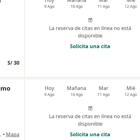
a
9 Ago
10 Ago
11 Ago
12 Ago
La reserva de citas en línea no está
disponible
Solicita una cita
S/ 30
imo
Hoy
Mañana
Mar
Mié
9 Ago
10 Ago
11 Ago
12 Ago
La reserva de citas en línea no está
disponible
os, Trujillo
•
Mapa
Solicita una cita