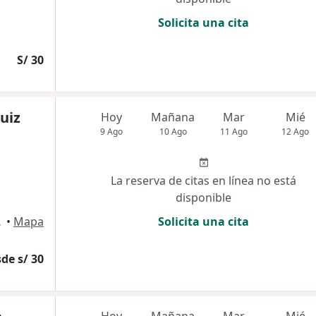
Solicita una cita
S/ 30
uiz
Hoy
Mañana
Mar
Mié
9 Ago
10 Ago
11 Ago
12 Ago
La reserva de citas en línea no está
disponible
rujillo
•
Mapa
Solicita una cita
de s/ 30
Hoy
Mañana
Mar
Mié