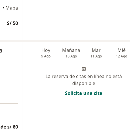
jillo
•
Mapa
S/ 50
a
Hoy
Mañana
Mar
Mié
9 Ago
10 Ago
11 Ago
12 Ago
La reserva de citas en línea no está
disponible
Solicita una cita
de s/ 60