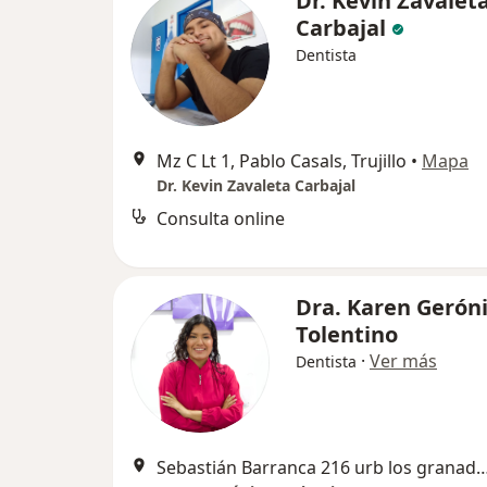
Dr. Kevin Zavalet
Carbajal
Dentista
Mz C Lt 1, Pablo Casals, Trujillo
•
Mapa
Dr. Kevin Zavaleta Carbajal
Consulta online
Dra. Karen Gerón
Tolentino
·
Ver más
Dentista
Sebastián Barranca 216 urb los granad