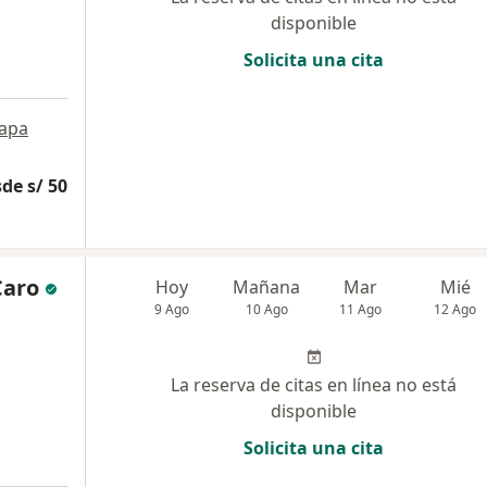
disponible
Solicita una cita
apa
de s/ 50
Caro
Hoy
Mañana
Mar
Mié
9 Ago
10 Ago
11 Ago
12 Ago
La reserva de citas en línea no está
disponible
Solicita una cita