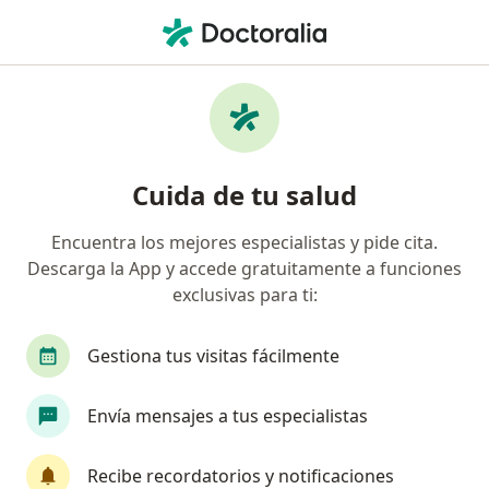
Men
Dentista • Santa Inés, Trujillo, La Libertad
Filtros
Mapa
Odontólogos en Santa Inés, Trujillo
Cuida de tu salud
Encuentra los mejores especialistas y pide cita.
Descarga la App y accede gratuitamente a funciones
exclusivas para ti:
Gestiona tus visitas fácilmente
Dr. Joel Anderson Valverde Rebaza
Envía mensajes a tus especialistas
·
Ver más
Dentista
29 opinión
Recibe recordatorios y notificaciones