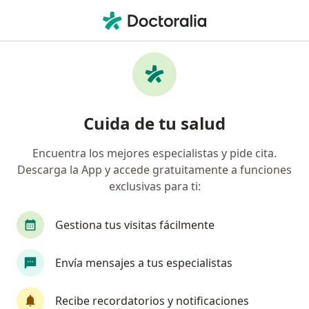
Men
Fractura • Cusco, Cusco
Filtros
• 1
Seguro
Mapa
Especialistas en Fractura en Cusco
Cuida de tu salud
Encuentra los mejores especialistas y pide cita.
¿Qué especialidad estás buscando?
Descarga la App y accede gratuitamente a funciones
Traumatólogo y Ortopedista
Médico general
exclusivas para ti:
Gestiona tus visitas fácilmente
Envía mensajes a tus especialistas
Recibe recordatorios y notificaciones