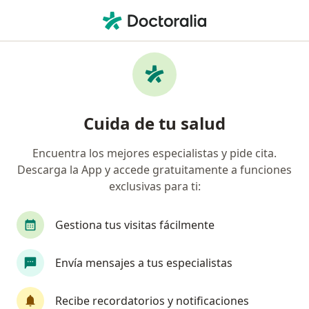
Men
Accidente Vascular Cerebral • Cusco, Cusco
Filtros
• 1
Seguro
Mapa
Especialistas en Accidente vascular cerebral
Cuida de tu salud
en Cusco
Encuentra los mejores especialistas y pide cita.
Descarga la App y accede gratuitamente a funciones
¿Qué especialidad estás buscando?
exclusivas para ti:
Neurólogo
Médico general
Cirujano plást
Gestiona tus visitas fácilmente
Envía mensajes a tus especialistas
Recibe recordatorios y notificaciones