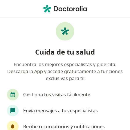
Men
Infectólogo • Lima, Lima
Búsquedas relacionadas
Otros especialistas de Sanitas EPS
Traumatólogos y ortopedistas de Sanitas EPS en
Cuida de tu salud
Lima
Ginecólogos de Sanitas EPS en Lima
Encuentra los mejores especialistas y pide cita.
Descarga la App y accede gratuitamente a funciones
Oftalmólogos de Sanitas EPS en Lima
exclusivas para ti:
Dermatólogos de Sanitas EPS en Lima
Gestiona tus visitas fácilmente
Otorrinos de Sanitas EPS en Lima
Ver más (3)
Envía mensajes a tus especialistas
Más en esta categoría: Otros especialistas de
Enfermedades más tratadas
Recibe recordatorios y notificaciones