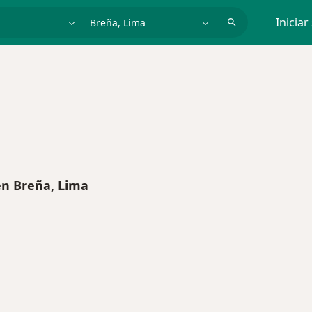
dad, enfermedad o nombre
p. ej. Lima
Iniciar
n Breña, Lima