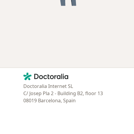
Contacto
Doctoralia - Página de inicio
Doctoralia Internet SL
C/ Josep Pla 2 - Building B2, floor 13
08019 Barcelona, Spain