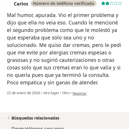
Carlos
Número de teléfono verificado
C
Mal humor, apurada. Vio el primer problema y
dijo que ella no veia eso. Cuando le mencioné
el segundo problema como que le molestó ya
que esperaba que solo sea uno y no
solucionado. Me quiso dar cremas, pero le pedi
que me evite por alergias cremas espesas o
grasosas y no sugirió cauterizaciones o otras
cosas solo que sus cremas eran lo que valia y si
no quería pues que ya terminó la consulta.
Poco empatica y sin ganas de atender.
en opinión del usuario Carlos
22 de enero de 2026
•
otro lugar
•
Otro
•
Reportar
Búsquedas relacionadas
Dermatólogos cercanos