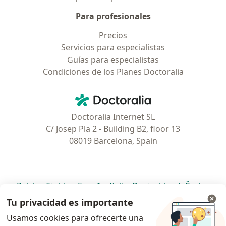
Para profesionales
Precios
Servicios para especialistas
Guías para especialistas
Condiciones de los Planes Doctoralia
Contacto
Doctoralia - Página de inicio
Doctoralia Internet SL
C/ Josep Pla 2 - Building B2, floor 13
08019 Barcelona, Spain
se abre en una nueva pestaña
se abre en una nueva pestaña
se abre en una nueva pestaña
se abre en una nueva pes
se abre en 
se a
Polska
,
Türkiye
,
España
,
Italia
,
Deutschland
,
Česko
,
se abre en una nueva pestaña
se abre en una nueva pestaña
se abre en una nueva pestaña
se abre en una nueva p
se abre en 
se abr
Portugal
,
México
,
Chile
,
Brasil
,
Argentina
,
Perú
,
Tu privacidad es importante
se abre en una nueva pe
Colombia
Usamos cookies para ofrecerte una