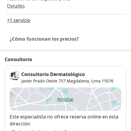
Detalles
+1 servicio
¿Cómo funcionan los precios?
Consultorio
Consultorio Dermatológico
Javier Prado Oeste 757 Magdalena,
Lima
15076
Ampliar
se abre en una nueva pestañ
Disponibilidad
Este especialista no ofrece reserva online en esta
dirección