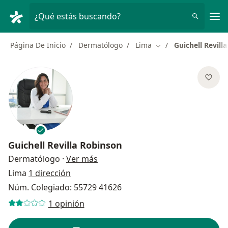
Men
¿Qué estás buscando?
Página De Inicio
Dermatólogo
Lima
Guichell Revill
Cambiar de ciudad
Guichell Revilla Robinson
sobre las especializaciones
Dermatólogo
·
Ver más
Lima
1 dirección
Núm. Colegiado: 55729 41626
1 opinión