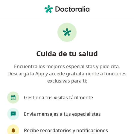
Men
Dermatólogo • Lima, Lima
Filtros
Seguro:
Otra (Reembolso)
Dermatólogos recomendados de Otra
Cuida de tu salud
(Reembolso) en Lima
Encuentra los mejores especialistas y pide cita.
Descarga la App y accede gratuitamente a funciones
exclusivas para ti:
Gestiona tus visitas fácilmente
Envía mensajes a tus especialistas
Dra. Claudia Cecilia Tagle Solorzano
Dermatólogo
Recibe recordatorios y notificaciones
47 opinión