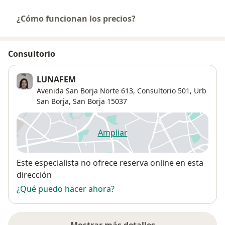
¿Cómo funcionan los precios?
Consultorio
LUNAFEM
Avenida San Borja Norte 613,
Consultorio 501,
Urb
San Borja
,
San Borja
15037
Ampliar
se abre en una nueva pestañ
Disponibilidad
Este especialista no ofrece reserva online en esta
dirección
¿Qué puedo hacer ahora?