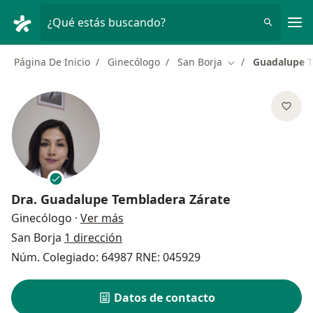
Men
¿Qué estás buscando?
Página De Inicio
Ginecólogo
San Borja
Guadalupe T
Cambiar de ciuda
Dra.
Guadalupe Tembladera Zárate
sobre las especializaciones
Ginecólogo
·
Ver más
San Borja
1 dirección
Núm. Colegiado: 64987 RNE: 045929
Datos de contacto