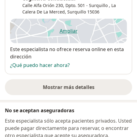
Calle Alfa Orión 230, Dpto. 501 - Surquillo ,
La
Calera De La Merced
,
Surquillo
15036
Ampliar
se abre en una nueva pestañ
Disponibilidad
Este especialista no ofrece reserva online en esta
dirección
¿Qué puedo hacer ahora?
Mostrar más detalles
sobre la dirección
No se aceptan aseguradoras
Este especialista sólo acepta pacientes privados. Usted
puede pagar directamente para reservar, o encontrar
otro especialista que acepte su aseguradora.