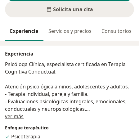
Solicita una cita
Experiencia
Servicios y precios
Consultorios
Experiencia
Psicóloga Clínica, especialista certificada en Terapia
Cognitiva Conductual.
Atención psicológica a niños, adolescentes y adultos.
- Terapia individual, pareja y familia.
- Evaluaciones psicológicas integrales, emocionales,
conductuales y neuropsicológicas.
Acerca de mí
- Controles psicológicos para colegios.
ver más
- Talleres grupales, métodos de crianza.
Enfoque terapéutico
- Acompañamiento psicológico.
Psicoterapia
- Teleconsultas y seguimiento de caso.