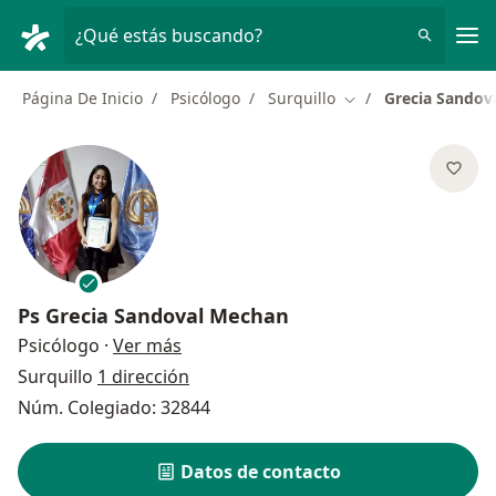
Men
¿Qué estás buscando?
Página De Inicio
Psicólogo
Surquillo
Grecia Sandov
Cambiar de ciudad
Ps
Grecia Sandoval Mechan
sobre las especializaciones
Psicólogo
·
Ver más
Surquillo
1 dirección
Núm. Colegiado: 32844
Datos de contacto