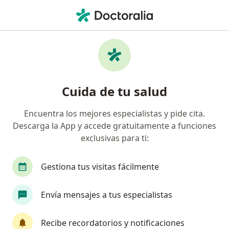
Men
Trastornos Del Gusto Y El Olfato • Yanahuara, Arequipa
Filtros
• 1
Seguro
Mapa
Especialistas en Trastornos del gusto y el
Cuida de tu salud
olfato en Yanahuara
Encuentra los mejores especialistas y pide cita.
Descarga la App y accede gratuitamente a funciones
¿Qué especialidad estás buscando?
exclusivas para ti:
Neurólogo
Gestiona tus visitas fácilmente
Envía mensajes a tus especialistas
Recibe recordatorios y notificaciones