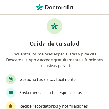
Men
Trastorno Depresivo Grave • Huaraz, Ancash
Filtros
• 1
Seguro
Mapa
Especialistas en Trastorno depresivo grave
Cuida de tu salud
en Huaraz
Encuentra los mejores especialistas y pide cita.
Descarga la App y accede gratuitamente a funciones
¿Qué especialidad estás buscando?
exclusivas para ti:
Psicólogo
Cirujano general
Gestiona tus visitas fácilmente
Envía mensajes a tus especialistas
Recibe recordatorios y notificaciones