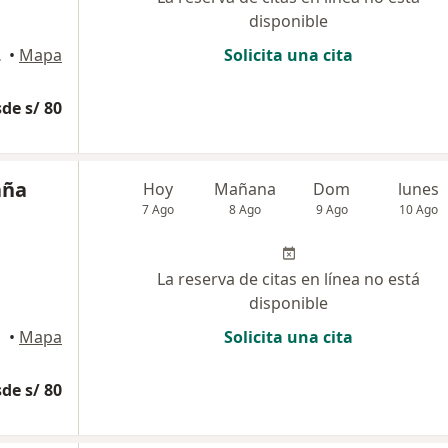
disponible
 Huaraz
•
Mapa
Solicita una cita
de s/ 80
aña
Hoy
Mañana
Dom
lunes
7 Ago
8 Ago
9 Ago
10 Ago
La reserva de citas en línea no está
disponible
•
Mapa
Solicita una cita
de s/ 80