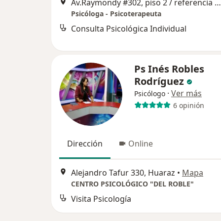
Av.Raymondy #302, piso 2 / referencia pasando SUMAS antes del estadio Rosas Pampa., Huaraz
Psicóloga - Psicoterapeuta
Consulta Psicológica Individual
Ps Inés Robles
Rodríguez
·
Ver más
Psicólogo
6 opinión
Dirección
Online
Alejandro Tafur 330, Huaraz
•
Mapa
CENTRO PSICOLÓGICO "DEL ROBLE"
Visita Psicología