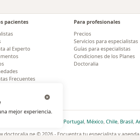
os pacientes
Para profesionales
listas
Precios
s
Servicios para especialistas
ta al Experto
Guías para especialistas
amentos
Condiciones de los Planes
os
Doctoralia
medades
tas Frecuentes
ión para celular
e
na mejor experiencia.
ueva pestaña
en una nueva pestaña
e abre en una nueva pestaña
se abre en una nueva pestaña
se abre en una nueva pestaña
se abre en una nueva pestaña
se abre en una nueva p
se abre en una
se abre e
se
Italia
,
Deutschland
,
Česko
,
Portugal
,
México
,
Chile
,
Brasil
,
A
.doctoralia.pe © 2026 - Encuentra tu especialista y agenda 