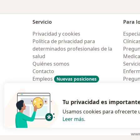
Servicio
Para l
Privacidad y cookies
Especia
Política de privacidad para
Clínica
determinados profesionales de la
Pregun
salud
Medic
Quiénes somos
Servici
Contacto
Enfer
Empleos
Pregun
Nuevas posiciones
Condiciones Generales de
Aplicac
Contratación
Tu privacidad es important
Usamos cookies para ofrecerte u
Leer más
.
se abre en una n
se abre 
s
Polska
,
Türkiye
,
España
,
www