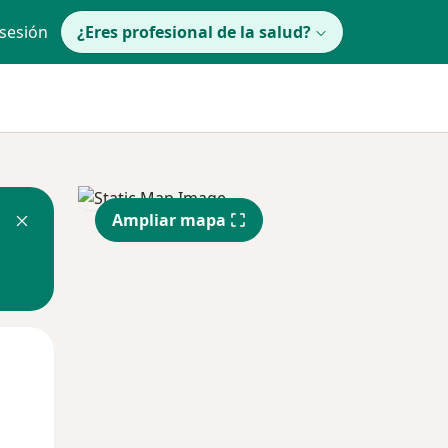
 sesión
¿Eres profesional de la salud?
Ampliar mapa
Mar
Mié
Jue
11 Ago
12 Ago
13 Ago