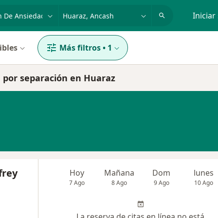
dad, enfermedad o nombre
p. ej. Lima
Iniciar
ibles
Más filtros
•
1
d por separación en Huaraz
frey
Hoy
Mañana
Dom
lunes
7 Ago
8 Ago
9 Ago
10 Ago
La reserva de citas en línea no está