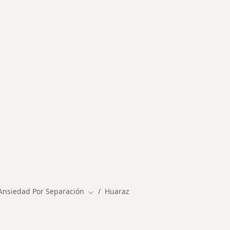
rmedades en Huaraz
Ansiedad Por Separación
Huaraz
Cambiar de ciudad