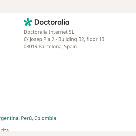
Contacto
Doctoralia - Página de inicio
Doctoralia Internet SL
C/ Josep Pla 2 - Building B2, floor 13
08019 Barcelona, Spain
estaña
 nueva pestaña
n una nueva pestaña
 abre en una nueva pestaña
se abre en una nueva pestaña
se abre en una nueva pestaña
se abre en una nueva pestaña
rgentina
,
Perú
,
Colombia
cita