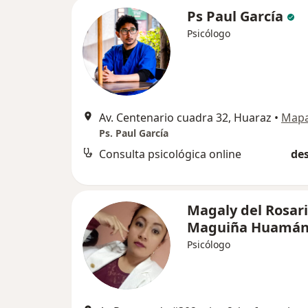
Ps Paul García
Psicólogo
Av. Centenario cuadra 32, Huaraz
•
Map
Ps. Paul García
Consulta psicológica online
des
Magaly del Rosar
Maguiña Huamá
Psicólogo