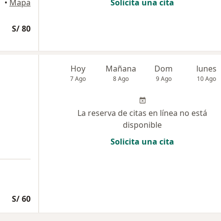
•
Mapa
Solicita una cita
S/ 80
Hoy
Mañana
Dom
lunes
7 Ago
8 Ago
9 Ago
10 Ago
La reserva de citas en línea no está
disponible
Solicita una cita
S/ 60