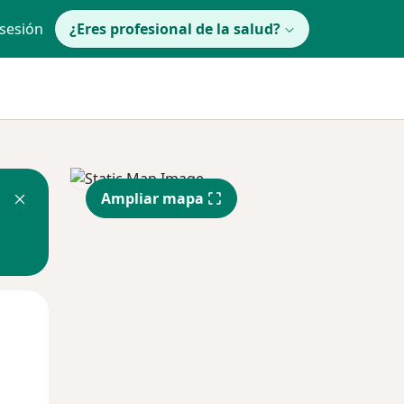
 sesión
¿Eres profesional de la salud?
Ampliar mapa
Mar
Mié
Jue
11 Ago
12 Ago
13 Ago