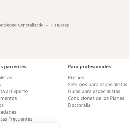
rmedades en Huaraz
Ansiedad Generalizada
Huaraz
Cambiar de ciudad
os pacientes
Para profesionales
listas
Precios
s
Servicios para especialistas
ta al Experto
Guías para especialistas
amentos
Condiciones de los Planes
os
Doctoralia
medades
tas Frecuentes
ión para celular