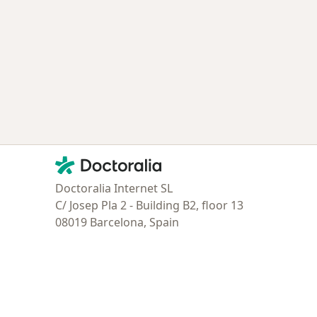
Contacto
Doctoralia - Página de inicio
Doctoralia Internet SL
C/ Josep Pla 2 - Building B2, floor 13
08019 Barcelona, Spain