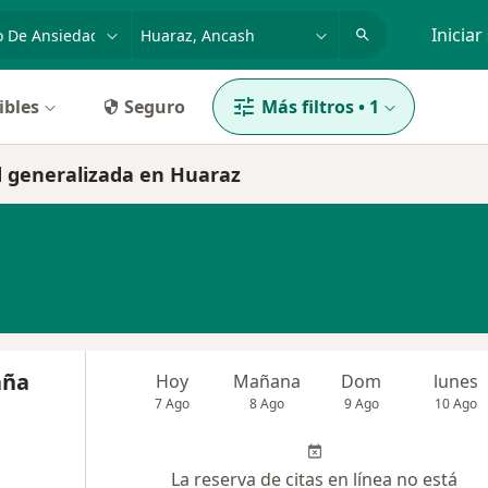
dad, enfermedad o nombre
p. ej. Lima
Iniciar
ibles
Seguro
Más filtros
•
1
d generalizada en Huaraz
aña
Hoy
Mañana
Dom
lunes
7 Ago
8 Ago
9 Ago
10 Ago
La reserva de citas en línea no está