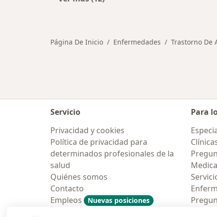
Más en esta categoría: Otras enfe
Página De Inicio
Enfermedades
Trastorno De 
Servicio
Para l
Privacidad y cookies
Especia
Política de privacidad para
Clínica
determinados profesionales de la
Pregun
salud
Medic
Quiénes somos
Servici
Contacto
Enfer
Empleos
Pregun
Nuevas posiciones
Condiciones Generales de
Aplicac