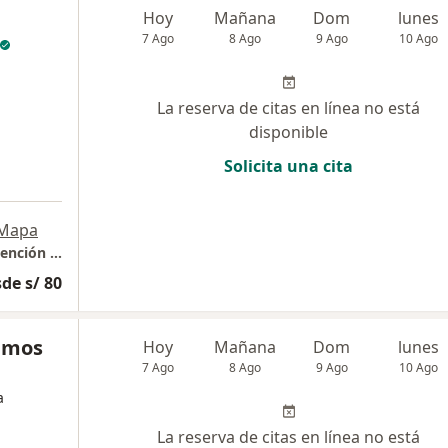
Hoy
Mañana
Dom
lunes
7 Ago
8 Ago
9 Ago
10 Ago
La reserva de citas en línea no está
disponible
Solicita una cita
Mapa
Clínica CEASAM ( Centro Especializado de Atención en Salud Mental )
de s/ 80
Ramos
Hoy
Mañana
Dom
lunes
7 Ago
8 Ago
9 Ago
10 Ago
a
La reserva de citas en línea no está