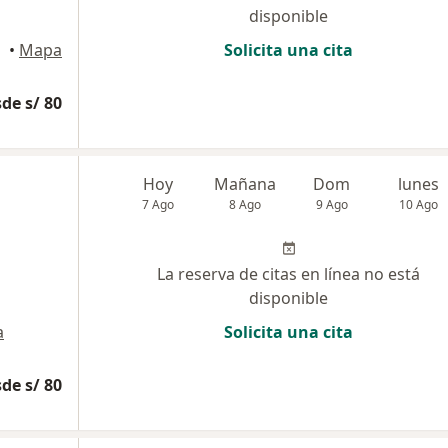
disponible
•
Mapa
Solicita una cita
de s/ 80
Hoy
Mañana
Dom
lunes
7 Ago
8 Ago
9 Ago
10 Ago
La reserva de citas en línea no está
disponible
a
Solicita una cita
de s/ 80