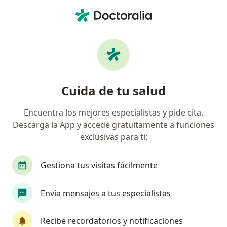
Men
Trastorno De Ansiedad • Huaraz, Ancash
Filtros
• 1
Seguro
Mapa
Especialistas en Trastorno de ansiedad en
Cuida de tu salud
Huaraz
Encuentra los mejores especialistas y pide cita.
Descarga la App y accede gratuitamente a funciones
¿Qué especialidad estás buscando?
exclusivas para ti:
Psicólogo
Cirujano general
Gestiona tus visitas fácilmente
Envía mensajes a tus especialistas
Recibe recordatorios y notificaciones