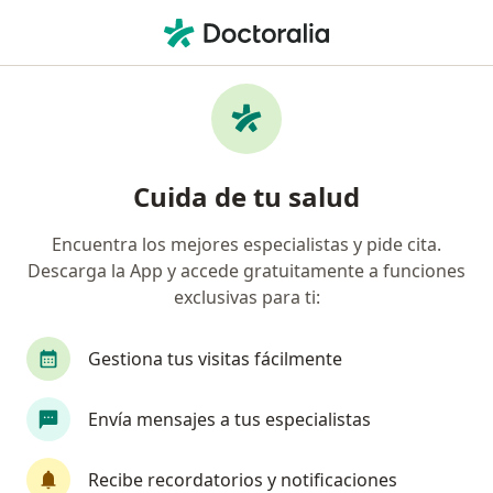
Men
Trastorno Bipolar Afectivo • Huancayo, Junín
Filtros
• 1
Mapa
Especialistas en Trastorno bipolar afectivo
Cuida de tu salud
en Huancayo
Encuentra los mejores especialistas y pide cita.
Descarga la App y accede gratuitamente a funciones
¿Qué especialidad estás buscando?
exclusivas para ti:
Psicólogo
Psiquiatra
Gestiona tus visitas fácilmente
Envía mensajes a tus especialistas
Recibe recordatorios y notificaciones