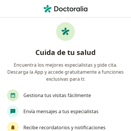
Men
Tos Ferina O Tos Convulsiva • Jesús María, Lima
Filtros
• 1
Seguro
Mapa
Especialistas en Tos ferina o tos convulsiva
Cuida de tu salud
en Jesús María
Encuentra los mejores especialistas y pide cita.
Descarga la App y accede gratuitamente a funciones
¿Qué especialidad estás buscando?
exclusivas para ti:
Pediatra
Neumólogo pediátrico
Neumólo
Gestiona tus visitas fácilmente
Envía mensajes a tus especialistas
Recibe recordatorios y notificaciones