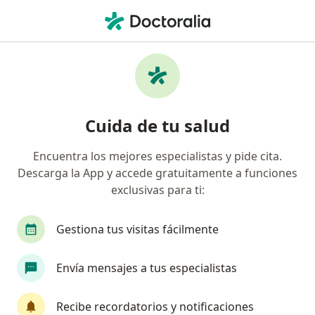
Men
Sinusitis • Jesús María, Lima
Filtros
• 1
Seguro
Mapa
Especialistas en Sinusitis en Jesús María
Cuida de tu salud
Encuentra los mejores especialistas y pide cita.
¿Qué especialidad estás buscando?
Descarga la App y accede gratuitamente a funciones
Otorrino
Alergista
Pediatra
Neumól
exclusivas para ti:
Gestiona tus visitas fácilmente
Envía mensajes a tus especialistas
Recibe recordatorios y notificaciones