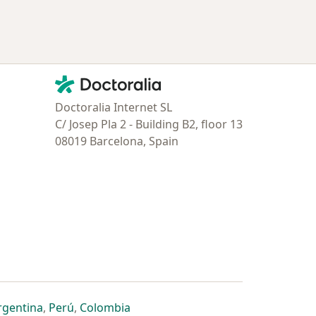
Contacto
Doctoralia - Página de inicio
Doctoralia Internet SL
C/ Josep Pla 2 - Building B2, floor 13
08019 Barcelona, Spain
estaña
 nueva pestaña
n una nueva pestaña
 abre en una nueva pestaña
se abre en una nueva pestaña
se abre en una nueva pestaña
se abre en una nueva pestaña
rgentina
,
Perú
,
Colombia