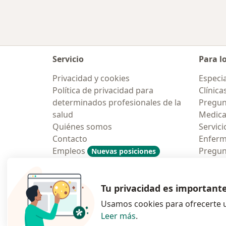
Servicio
Para l
Privacidad y cookies
Especia
Política de privacidad para
Clínica
determinados profesionales de la
Pregun
salud
Medic
Quiénes somos
Servici
Contacto
Enfer
Empleos
Pregun
Nuevas posiciones
Condiciones Generales de
Aplicac
Contratación
Tu privacidad es important
Usamos cookies para ofrecerte u
Leer más
.
se abre en una n
se abre 
s
Polska
,
Türkiye
,
España
,