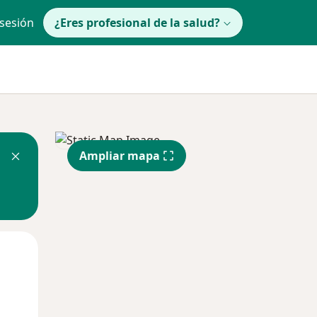
 sesión
¿Eres profesional de la salud?
Ampliar mapa
lunes
Mar
Mié
10 Ago
11 Ago
12 Ago