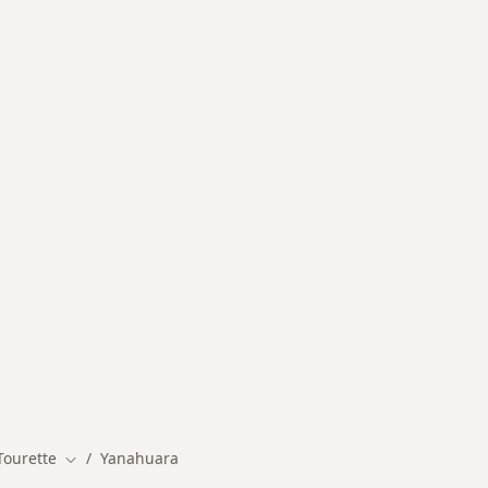
ermedades en Yanahuara
Tourette
Yanahuara
Cambiar de ciudad