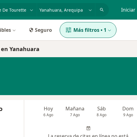
dad, enfermedad o nombre
p. ej. Lima
Iniciar
ibles
Seguro
Más filtros
•
1
e en Yanahuara
o
Hoy
Mañana
Sáb
Dom
6 Ago
7 Ago
8 Ago
9 Ago
La reserva de citas en línea no está