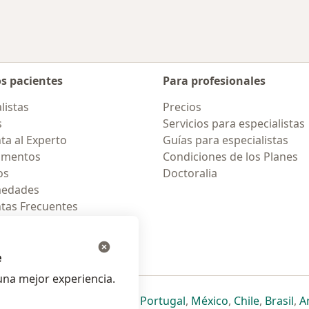
os pacientes
Para profesionales
listas
Precios
s
Servicios para especialistas
ta al Experto
Guías para especialistas
amentos
Condiciones de los Planes
os
Doctoralia
medades
tas Frecuentes
ión para celular
e
na mejor experiencia.
ueva pestaña
en una nueva pestaña
e abre en una nueva pestaña
se abre en una nueva pestaña
se abre en una nueva pestaña
se abre en una nueva pestaña
se abre en una nueva p
se abre en una
se abre e
se
Italia
,
Deutschland
,
Česko
,
Portugal
,
México
,
Chile
,
Brasil
,
A