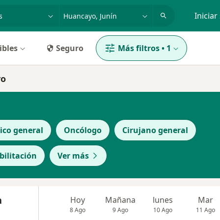
dad, enfermedad o nombre
p. ej. Lima
Iniciar
ibles
Seguro
Más filtros
•
1
yo
ico general
Oncólogo
Cirujano general
bilitación
Ver más
a
Hoy
Mañana
lunes
Mar
8 Ago
9 Ago
10 Ago
11 Ago