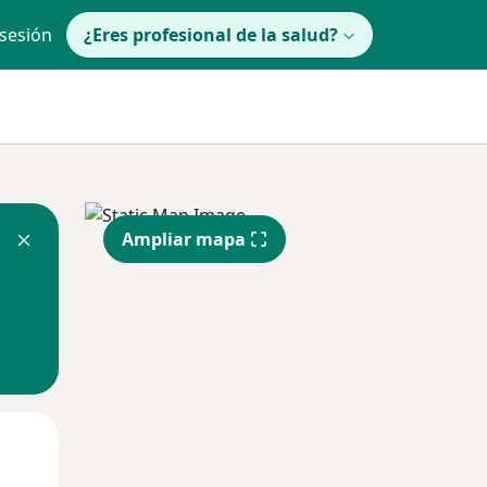
 sesión
¿Eres profesional de la salud?
Ampliar mapa
Mié
Jue
Vie
12 Ago
13 Ago
14 Ago