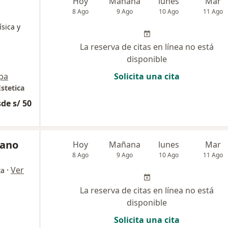
Hoy
Mañana
lunes
Mar
8 Ago
9 Ago
10 Ago
11 Ago
ísica y
La reserva de citas en línea no está
disponible
pa
Solicita una cita
Estetica
de s/ 50
sano
Hoy
Mañana
lunes
Mar
8 Ago
9 Ago
10 Ago
11 Ago
·
Ver
ta
La reserva de citas en línea no está
disponible
Solicita una cita