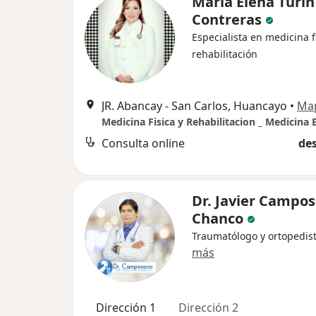
Maria Elena Turin
Contreras
Especialista en medicina f
rehabilitación
JR. Abancay - San Carlos, Huancayo
•
Ma
Medicina Fisica y Rehabilitacion _ Medicina 
Consulta online
des
Dr. Javier Campo
Chanco
Traumatólogo y ortopedis
más
Dirección 1
Dirección 2