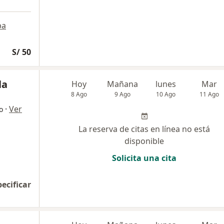
pa
S/ 50
la
Hoy
Mañana
lunes
Mar
8 Ago
9 Ago
10 Ago
11 Ago
·
Ver
o
La reserva de citas en línea no está
disponible
Solicita una cita
pecificar