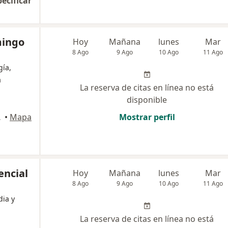
pecificar
mingo
Hoy
Mañana
lunes
Mar
8 Ago
9 Ago
10 Ago
11 Ago
gía,
a
La reserva de citas en línea no está
disponible
ancayo
•
Mapa
Mostrar perfil
encial
Hoy
Mañana
lunes
Mar
8 Ago
9 Ago
10 Ago
11 Ago
dia y
La reserva de citas en línea no está