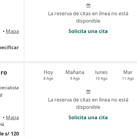
La reserva de citas en línea no está
disponible
•
Mapa
Solicita una cita
pecificar
dro
Hoy
Mañana
lunes
Mar
8 Ago
9 Ago
10 Ago
11 Ago
pecialista
ud
La reserva de citas en línea no está
disponible
•
Mapa
Solicita una cita
rú
e s/ 120