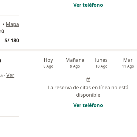
Ver teléfono
•
Mapa
rú
S/ 180
a
Hoy
Mañana
lunes
Mar
8 Ago
9 Ago
10 Ago
11 Ago
·
Ver
ta
La reserva de citas en línea no está
disponible
Ver teléfono