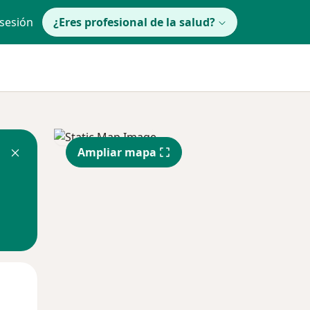
 sesión
¿Eres profesional de la salud?
Ampliar mapa
Mié
Jue
Vie
12 Ago
13 Ago
14 Ago