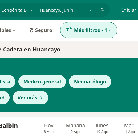
dad, enfermedad o nombre
p. ej. Lima
Iniciar
ibles
Seguro
Más filtros
•
1
 de Cadera en Huancayo
ista
Médico general
Neonatólogo
ud
Ver más
Balbin
Hoy
Mañana
lunes
Mar
8 Ago
9 Ago
10 Ago
11 Ago