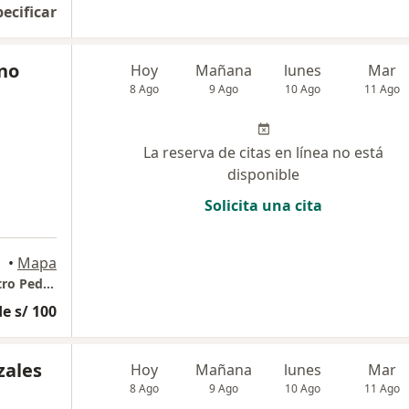
pecificar
no
Hoy
Mañana
lunes
Mar
8 Ago
9 Ago
10 Ago
11 Ago
La reserva de citas en línea no está
disponible
Solicita una cita
•
Mapa
Médico Pediatra Dr. César Zambrano - Nuestro Pediatra
e s/ 100
zales
Hoy
Mañana
lunes
Mar
8 Ago
9 Ago
10 Ago
11 Ago