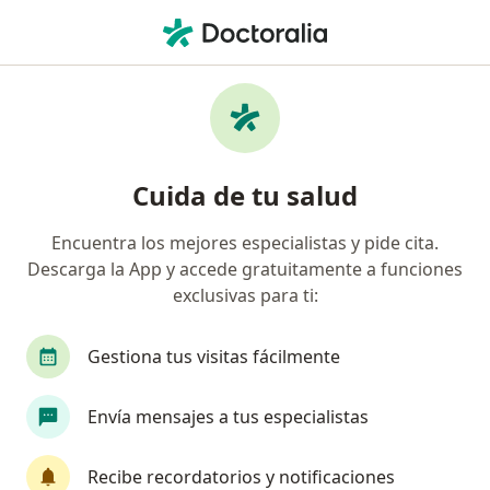
Men
Herpes • San Juan de Lurigancho, Lima
Filtros
• 1
Mapa
Especialistas en Herpes en San Juan de
Cuida de tu salud
Lurigancho
Encuentra los mejores especialistas y pide cita.
Descarga la App y accede gratuitamente a funciones
¿Qué especialidad estás buscando?
exclusivas para ti:
Médico general
Dermatólogo
Especialist
Gestiona tus visitas fácilmente
Envía mensajes a tus especialistas
Recibe recordatorios y notificaciones