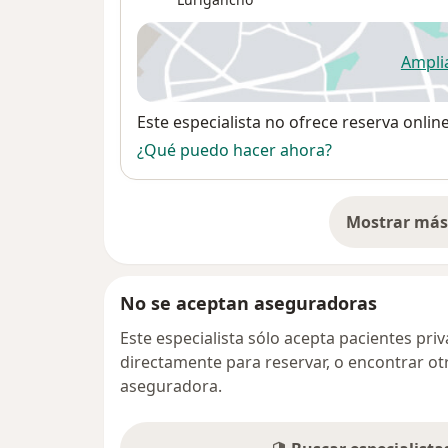
Ampli
se
Disponibilidad
Este especialista no ofrece reserva onlin
¿Qué puedo hacer ahora?
Mostrar más 
so
No se aceptan aseguradoras
Este especialista sólo acepta pacientes pr
directamente para reservar, o encontrar ot
aseguradora.