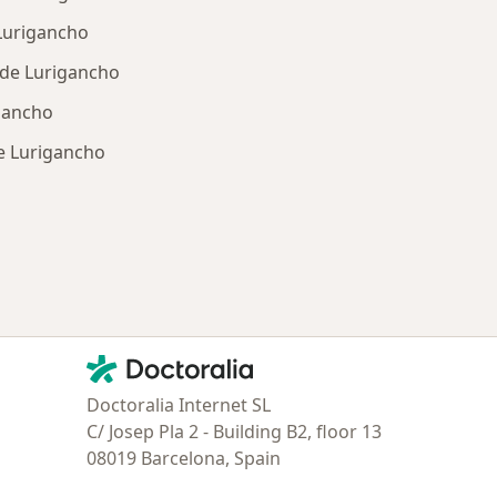
Lurigancho
 de Lurigancho
igancho
de Lurigancho
ría: Enfermedades más tratadas
Contacto
Doctoralia - Página de inicio
Doctoralia Internet SL
C/ Josep Pla 2 - Building B2, floor 13
08019 Barcelona, Spain