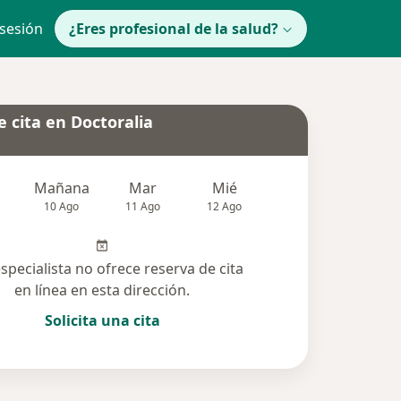
 sesión
¿Eres profesional de la salud?
 cita en Doctoralia
Mañana
Mar
Mié
Jue
Vie
10 Ago
11 Ago
12 Ago
13 Ago
14 Ag
especialista no ofrece reserva de cita
en línea en esta dirección.
Solicita una cita
cionadas (2)