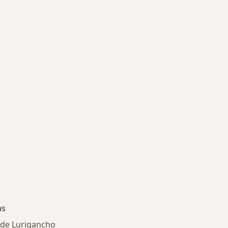
as
n de Lurigancho