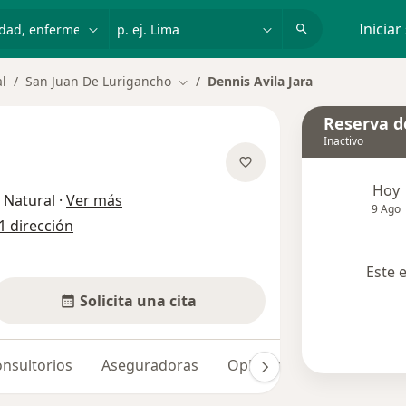
dad, enfermedad o nombre
p. ej. Lima
Iniciar
al
San Juan De Lurigancho
Dennis Avila Jara
Cambiar de ciudad
Reserva de
Inactivo
Hoy
sobre las especializaciones
 Natural
·
Ver más
9 Ago
1 dirección
Este 
Solicita una cita
nsultorios
Aseguradoras
Opiniones
Dudas solu