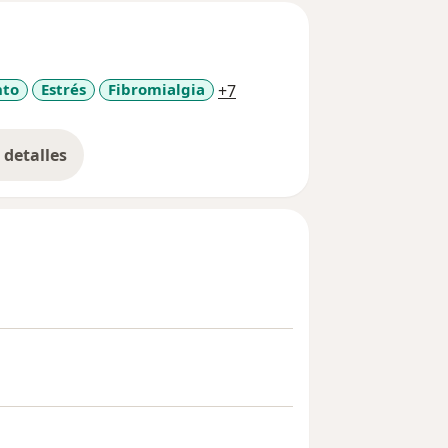
a11y_sr_more_diseases
nto
Estrés
Fibromialgia
+7
detalles
bre la experiencia