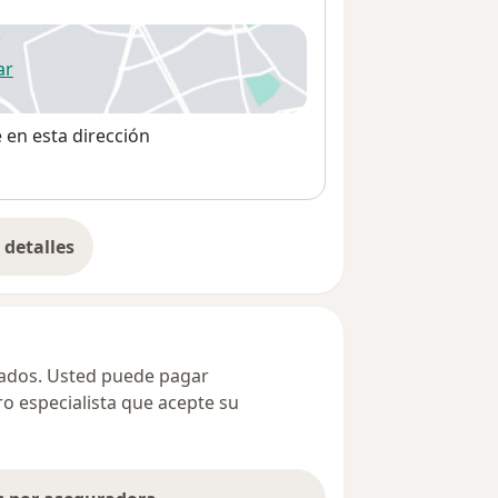
ar
 abre en una nueva pestaña
e en esta dirección
detalles
bre la dirección
ivados. Usted puede pagar
ro especialista que acepte su