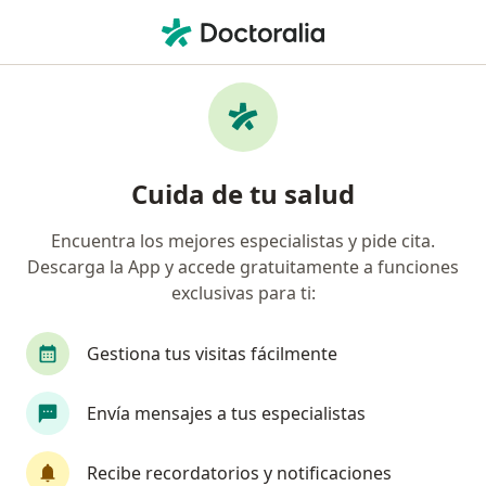
Men
Depresión Mayor • Arequipa, Arequipa
Filtros
• 1
Seguro
Mapa
Especialistas en Depresión mayor en
Cuida de tu salud
Arequipa
Encuentra los mejores especialistas y pide cita.
Descarga la App y accede gratuitamente a funciones
¿Qué especialidad estás buscando?
exclusivas para ti:
Psiquiatra
Psicólogo
Geriatra
Gestiona tus visitas fácilmente
Envía mensajes a tus especialistas
Recibe recordatorios y notificaciones