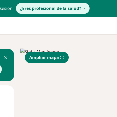
 sesión
¿Eres profesional de la salud?
Ampliar mapa
Mar
Mié
Jue
11 Ago
12 Ago
13 Ago