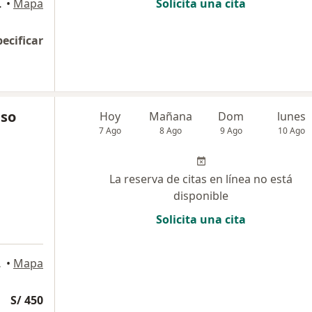
Miraflores
•
Mapa
Solicita una cita
pecificar
nso
Hoy
Mañana
Dom
lunes
7 Ago
8 Ago
9 Ago
10 Ago
La reserva de citas en línea no está
disponible
Solicita una cita
64, Lima
•
Mapa
S/ 450