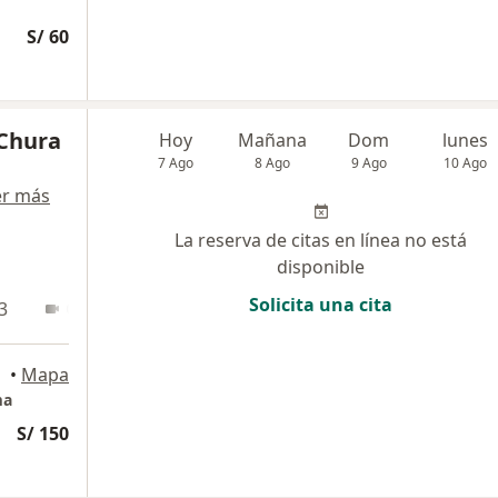
S/ 60
 Chura
Hoy
Mañana
Dom
lunes
7 Ago
8 Ago
9 Ago
10 Ago
er más
La reserva de citas en línea no está
disponible
Solicita una cita
3
Online
•
Mapa
ma
S/ 150