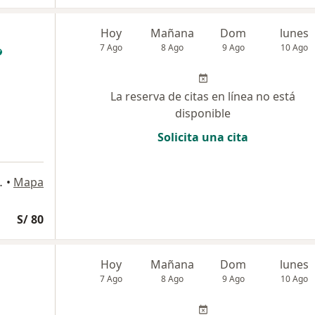
Hoy
Mañana
Dom
lunes
7 Ago
8 Ago
9 Ago
10 Ago
La reserva de citas en línea no está
disponible
Solicita una cita
agdalena del Mar
•
Mapa
S/ 80
Hoy
Mañana
Dom
lunes
7 Ago
8 Ago
9 Ago
10 Ago