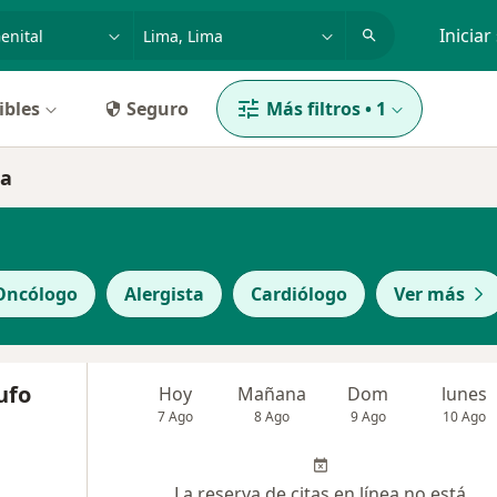
dad, enfermedad o nombre
p. ej. Lima
Iniciar
ibles
Seguro
Más filtros
•
1
ma
Oncólogo
Alergista
Cardiólogo
Ver más
ufo
Hoy
Mañana
Dom
lunes
7 Ago
8 Ago
9 Ago
10 Ago
La reserva de citas en línea no está