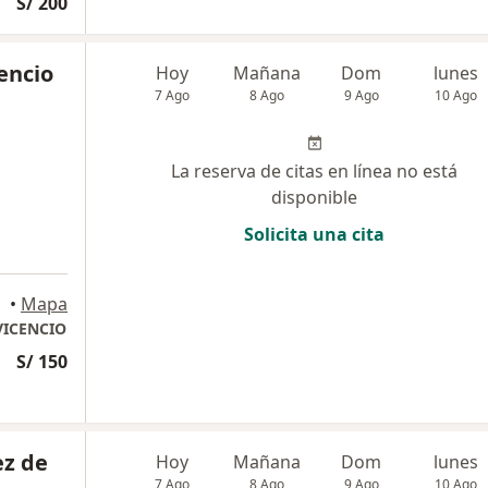
S/ 200
cencio
Hoy
Mañana
Dom
lunes
7 Ago
8 Ago
9 Ago
10 Ago
La reserva de citas en línea no está
disponible
Solicita una cita
•
Mapa
VICENCIO
S/ 150
z de
Hoy
Mañana
Dom
lunes
7 Ago
8 Ago
9 Ago
10 Ago