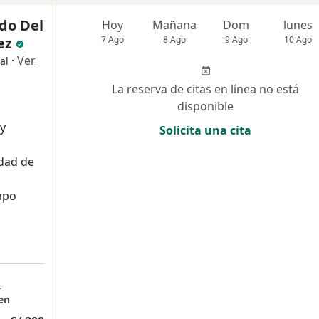
do Del
Hoy
Mañana
Dom
lunes
ez
7 Ago
8 Ago
9 Ago
10 Ago
·
Ver
al
La reserva de citas en línea no está
disponible
 y
Solicita una cita
dad de
mpo
a
en