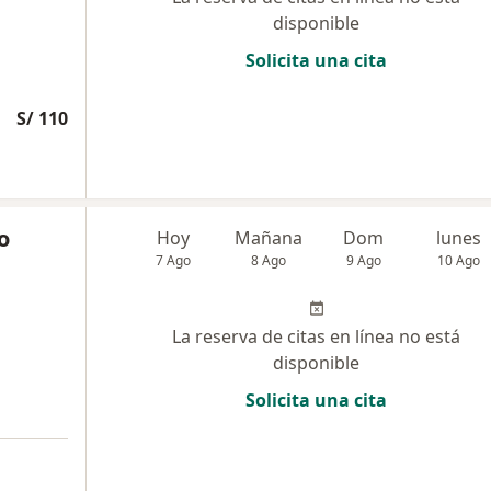
disponible
Solicita una cita
S/ 110
o
Hoy
Mañana
Dom
lunes
7 Ago
8 Ago
9 Ago
10 Ago
La reserva de citas en línea no está
disponible
Solicita una cita