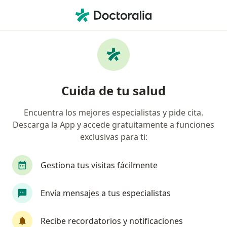
Men
Tuberculosis • Trujillo, La Libertad
Filtros
• 1
Seguro
Mapa
Especialistas en Tuberculosis en Trujillo
Cuida de tu salud
Encuentra los mejores especialistas y pide cita.
¿Qué especialidad estás buscando?
Descarga la App y accede gratuitamente a funciones
Infectólogo
Neumólogo
Cirujano pediátr
exclusivas para ti:
Gestiona tus visitas fácilmente
Envía mensajes a tus especialistas
Recibe recordatorios y notificaciones