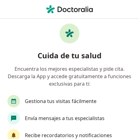
Men
Adicción Al Juego Ludopatía • San Martín de Porres, Lima
Filtros
• 1
Mapa
Especialistas en Adicción al juego
Cuida de tu salud
(Ludopatía) en San Martín de Porres
Encuentra los mejores especialistas y pide cita.
Descarga la App y accede gratuitamente a funciones
¿Qué especialidad estás buscando?
exclusivas para ti:
Psicólogo
Psiquiatra
Gestiona tus visitas fácilmente
Envía mensajes a tus especialistas
Recibe recordatorios y notificaciones