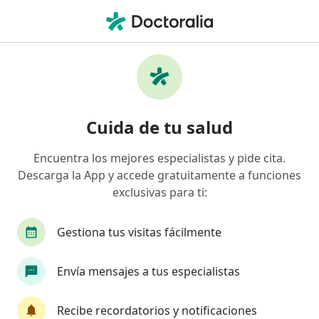
Men
Eyaculación Precoz • La Victoria, Lima
Filtros
• 1
Seguro
Mapa
Especialistas en Eyaculación precoz en La
Cuida de tu salud
Victoria
Encuentra los mejores especialistas y pide cita.
Descarga la App y accede gratuitamente a funciones
¿Qué especialidad estás buscando?
exclusivas para ti:
Psicólogo
Urólogo
Internista
Oncólo
Gestiona tus visitas fácilmente
Envía mensajes a tus especialistas
Recibe recordatorios y notificaciones