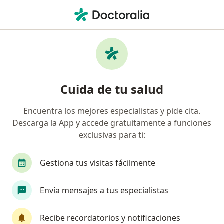
Men
Embarazo • Paucarpata, Arequipa
Filtros
• 1
Seguro
Mapa
Especialistas en Embarazo en Paucarpata
Cuida de tu salud
Encuentra los mejores especialistas y pide cita.
¿Qué especialidad estás buscando?
Descarga la App y accede gratuitamente a funciones
Ginecólogo
Médico general
Oncólogo
exclusivas para ti:
Gestiona tus visitas fácilmente
Envía mensajes a tus especialistas
Recibe recordatorios y notificaciones