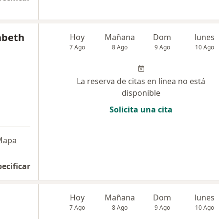
abeth
Hoy
Mañana
Dom
lunes
7 Ago
8 Ago
9 Ago
10 Ago
La reserva de citas en línea no está
disponible
Solicita una cita
Mapa
pecificar
Hoy
Mañana
Dom
lunes
7 Ago
8 Ago
9 Ago
10 Ago