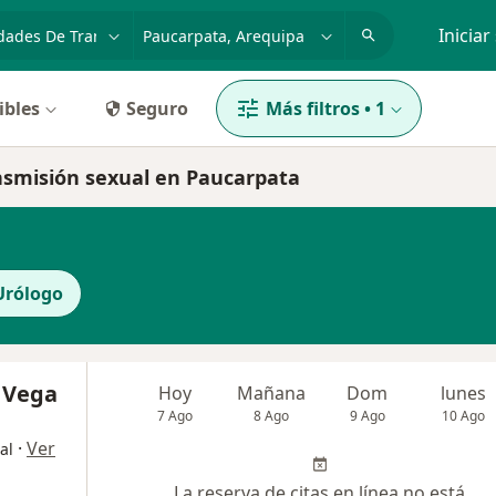
dad, enfermedad o nombre
p. ej. Lima
Iniciar
ibles
Seguro
Más filtros
•
1
nsmisión sexual en Paucarpata
Urólogo
o Vega
Hoy
Mañana
Dom
lunes
7 Ago
8 Ago
9 Ago
10 Ago
·
Ver
al
La reserva de citas en línea no está