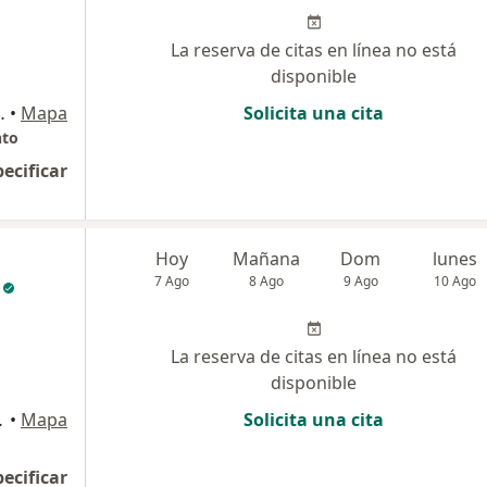
La reserva de citas en línea no está
disponible
cia C- 24, Umacollo, Arequipa
•
Mapa
Solicita una cita
nto
pecificar
Hoy
Mañana
Dom
lunes
7 Ago
8 Ago
9 Ago
10 Ago
La reserva de citas en línea no está
disponible
 , Arequipa
•
Mapa
Solicita una cita
pecificar