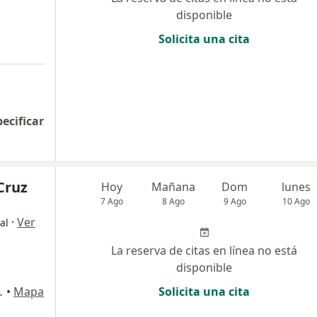
disponible
Solicita una cita
pecificar
Cruz
Hoy
Mañana
Dom
lunes
7 Ago
8 Ago
9 Ago
10 Ago
·
Ver
al
La reserva de citas en línea no está
disponible
stamante y Rivero
•
Mapa
Solicita una cita