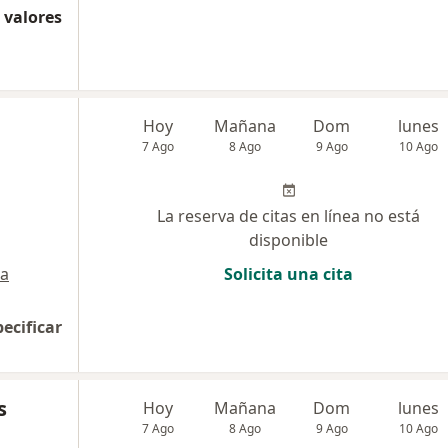
 valores
Hoy
Mañana
Dom
lunes
7 Ago
8 Ago
9 Ago
10 Ago
La reserva de citas en línea no está
disponible
a
Solicita una cita
pecificar
s
Hoy
Mañana
Dom
lunes
7 Ago
8 Ago
9 Ago
10 Ago