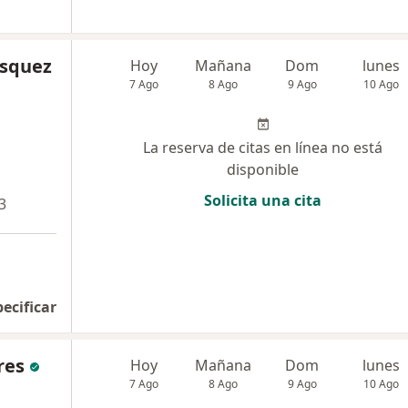
ásquez
Hoy
Mañana
Dom
lunes
7 Ago
8 Ago
9 Ago
10 Ago
La reserva de citas en línea no está
disponible
Solicita una cita
3
pecificar
res
Hoy
Mañana
Dom
lunes
7 Ago
8 Ago
9 Ago
10 Ago