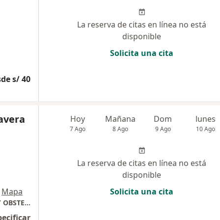
La reserva de citas en línea no está
disponible
Solicita una cita
de s/ 40
lavera
Hoy
Mañana
Dom
lunes
7 Ago
8 Ago
9 Ago
10 Ago
La reserva de citas en línea no está
disponible
Mapa
Solicita una cita
CENTRO ESPECIALIZADO DE GINECOLOGIA Y OBSTETRICIA GYNETAL
pecificar