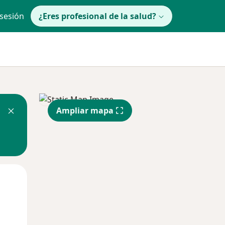
 sesión
¿Eres profesional de la salud?
Ampliar mapa
Mar
Mié
Jue
11 Ago
12 Ago
13 Ago