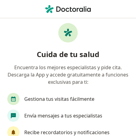
Men
Demencia • La Victoria, Lima
Filtros
• 1
Seguro
Mapa
Especialistas en Demencia en La Victoria
Cuida de tu salud
Encuentra los mejores especialistas y pide cita.
¿Qué especialidad estás buscando?
Descarga la App y accede gratuitamente a funciones
Neurólogo
Psiquiatra
Geriatra
exclusivas para ti:
Especialista en Salud Pública
Gestiona tus visitas fácilmente
Médico general
Ver más
Envía mensajes a tus especialistas
Recibe recordatorios y notificaciones