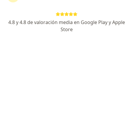
4.8 y 4.8 de valoración media en Google Play y Apple
Store
Dr. Victor Manuel Del Carpio Reymer
Psiquiatra
19 opinión
Manuel del Pino 222 , Lima
•
Mapa
PSIQUIATRA - PSICOTERAPEUTA COGNITIVO CONDUCTUAL
Consulta Especializada en Psiquiatría
S/ 225
Este especialista no ofrece reserva de cita en línea en esta dirección.
Solicita una cita