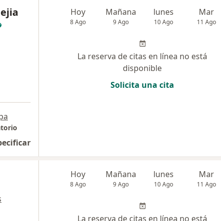
ejia
Hoy
Mañana
lunes
Mar
8 Ago
9 Ago
10 Ago
11 Ago
La reserva de citas en línea no está
disponible
Solicita una cita
pa
torio
pecificar
Hoy
Mañana
lunes
Mar
8 Ago
9 Ago
10 Ago
11 Ago
s
La reserva de citas en línea no está