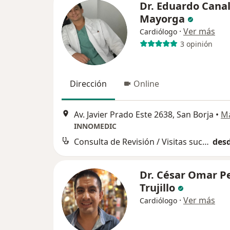
Dr. Eduardo Cana
Mayorga
·
Ver más
Cardiólogo
3 opinión
Dirección
Online
Av. Javier Prado Este 2638, San Borja
•
M
INNOMEDIC
Consulta de Revisión / Visitas sucesivas
desd
Dr. César Omar P
Trujillo
·
Ver más
Cardiólogo