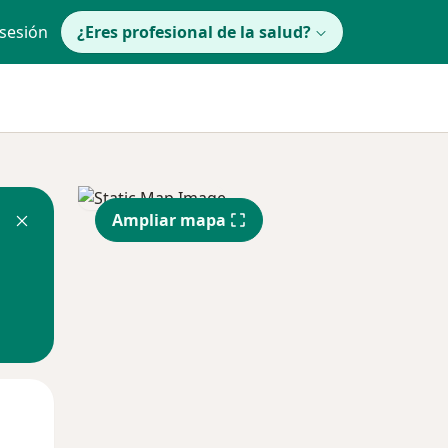
 sesión
¿Eres profesional de la salud?
Ampliar mapa
Mié
Jue
Vie
12 Ago
13 Ago
14 Ago