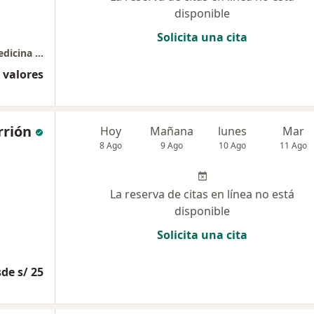
disponible
Solicita una cita
Médico Legista y Auditor del Instituto de Medicina Legal del Peru, Consultor de la Superintendencia
 valores
rrión
Hoy
Mañana
lunes
Mar
8 Ago
9 Ago
10 Ago
11 Ago
La reserva de citas en línea no está
disponible
Solicita una cita
de s/ 25