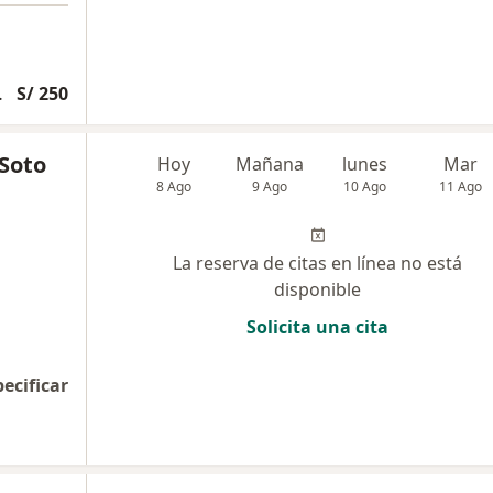
cardiograma
S/ 250
 Soto
Hoy
Mañana
lunes
Mar
8 Ago
9 Ago
10 Ago
11 Ago
La reserva de citas en línea no está
disponible
Solicita una cita
pecificar