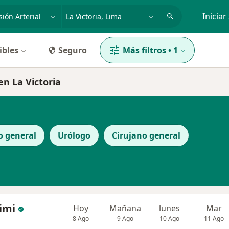
dad, enfermedad o nombre
p. ej. Lima
Iniciar
ibles
Seguro
Más filtros
•
1
en La Victoria
o general
Urólogo
Cirujano general
imi
Hoy
Mañana
lunes
Mar
8 Ago
9 Ago
10 Ago
11 Ago