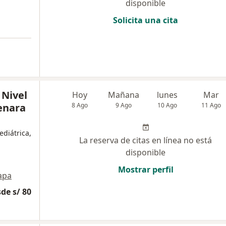
disponible
Solicita una cita
 Nivel
Hoy
Mañana
lunes
Mar
enara
8 Ago
9 Ago
10 Ago
11 Ago
ediátrica,
La reserva de citas en línea no está
disponible
Mostrar perfil
apa
de s/ 80