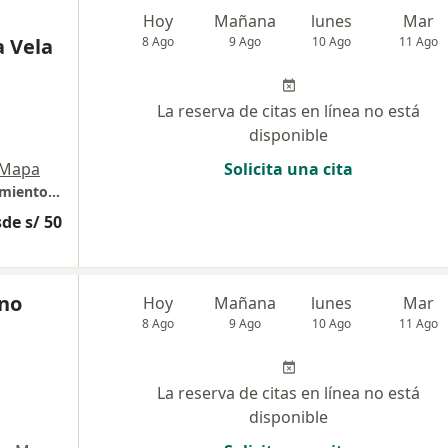
Hoy
Mañana
lunes
Mar
a Vela
8 Ago
9 Ago
10 Ago
11 Ago
La reserva de citas en línea no está
disponible
Mapa
Solicita una cita
Patología aguda de Baja complejidad. Seguimiento pacientes COVID
de s/ 50
ano
Hoy
Mañana
lunes
Mar
8 Ago
9 Ago
10 Ago
11 Ago
La reserva de citas en línea no está
disponible