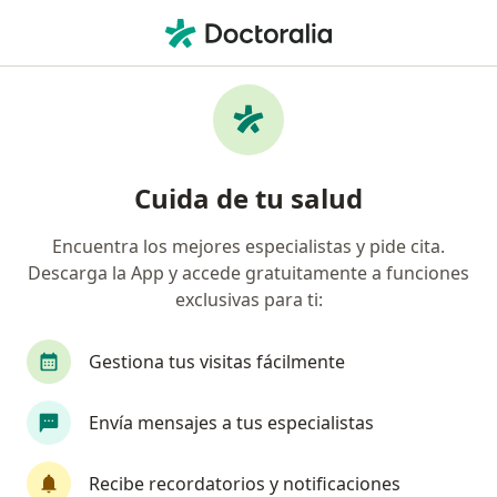
Men
Criptorquidia • Cajamarca, Cajamarca
Filtros
• 1
Mapa
Especialistas en Criptorquidia en Cajamarca
Cuida de tu salud
Encuentra los mejores especialistas y pide cita.
¿Qué especialidad estás buscando?
Descarga la App y accede gratuitamente a funciones
Pediatra
exclusivas para ti:
Gestiona tus visitas fácilmente
Envía mensajes a tus especialistas
Recibe recordatorios y notificaciones