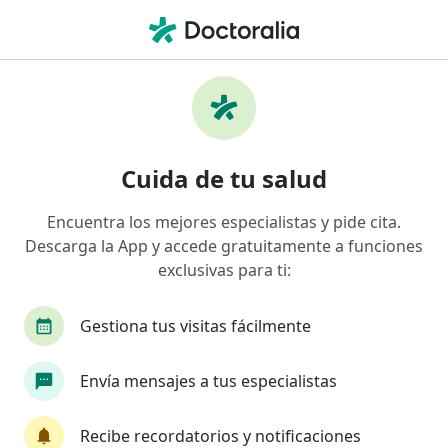
Men
Glaucoma • Cajamarca, Cajamarca
Filtros
• 1
Seguro
Mapa
Especialistas en Glaucoma en Cajamarca
Cuida de tu salud
Encuentra los mejores especialistas y pide cita.
¿Qué especialidad estás buscando?
Descarga la App y accede gratuitamente a funciones
Oftalmólogo
Médico general
exclusivas para ti:
Gestiona tus visitas fácilmente
Envía mensajes a tus especialistas
Recibe recordatorios y notificaciones