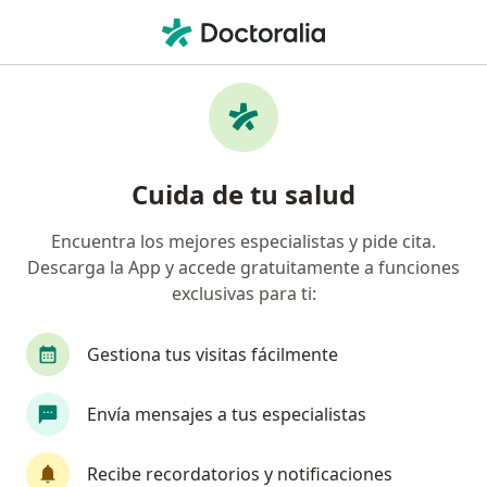
Men
Amigdalitis • Cajamarca, Cajamarca
Filtros
• 1
Mapa
Especialistas en Amigdalitis en Cajamarca
Cuida de tu salud
Encuentra los mejores especialistas y pide cita.
¿Qué especialidad estás buscando?
Descarga la App y accede gratuitamente a funciones
Pediatra
exclusivas para ti:
Gestiona tus visitas fácilmente
Envía mensajes a tus especialistas
Recibe recordatorios y notificaciones