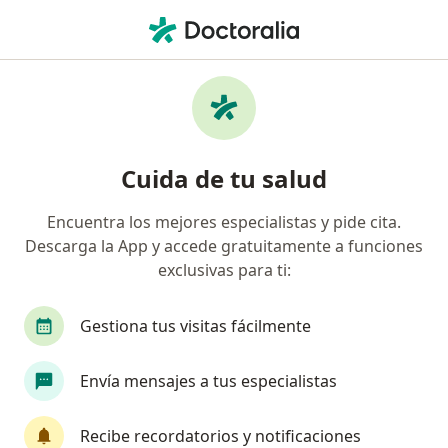
Men
Enfermedades De La Garganta • Cajamarca, Cajamarca
Filtros
• 1
Seguro
Mapa
Especialistas en Enfermedades de la
Cuida de tu salud
garganta en Cajamarca
Encuentra los mejores especialistas y pide cita.
Descarga la App y accede gratuitamente a funciones
¿Qué especialidad estás buscando?
exclusivas para ti:
Pediatra
Gestiona tus visitas fácilmente
Envía mensajes a tus especialistas
Recibe recordatorios y notificaciones