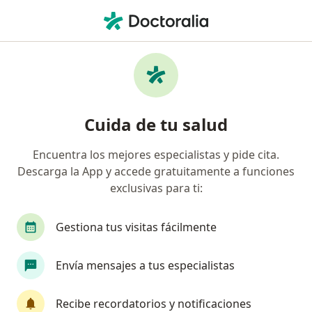
Men
Condiloma Acuminado • San Juan de Lurigancho, Lima
Filtros
• 1
Seguro
Mapa
Especialistas en Condiloma acuminado en
Cuida de tu salud
San Juan de Lurigancho
Encuentra los mejores especialistas y pide cita.
Descarga la App y accede gratuitamente a funciones
¿Qué especialidad estás buscando?
exclusivas para ti:
Ginecólogo
Dermatólogo
Especialista en
Gestiona tus visitas fácilmente
Envía mensajes a tus especialistas
Recibe recordatorios y notificaciones