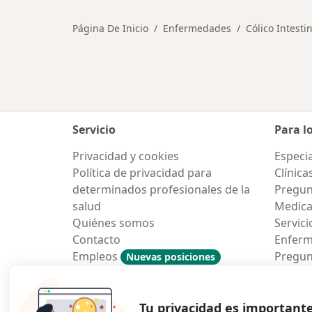
Página De Inicio
Enfermedades
Cólico Intesti
Servicio
Para l
Privacidad y cookies
Especia
Política de privacidad para
Clínica
determinados profesionales de la
Pregun
salud
Medic
Quiénes somos
Servici
Contacto
Enfer
Empleos
Pregun
Nuevas posiciones
Condiciones Generales de
Aplicac
Contratación
Tu privacidad es important