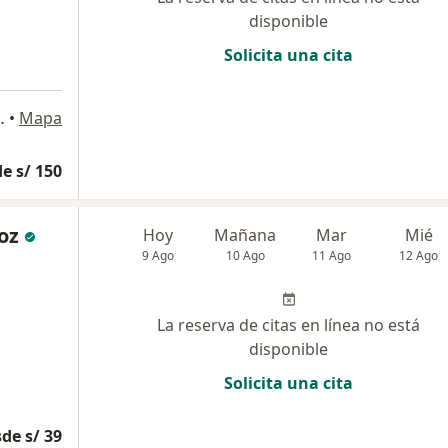
disponible
Solicita una cita
arial Los Inkas, Cusco
•
Mapa
e s/ 150
oz
Hoy
Mañana
Mar
Mié
9 Ago
10 Ago
11 Ago
12 Ago
La reserva de citas en línea no está
disponible
Solicita una cita
de s/ 39