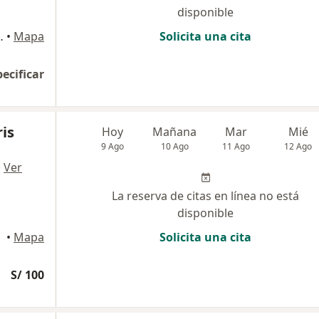
disponible
o 306 (3er piso), Cusco
•
Mapa
Solicita una cita
pecificar
is
Hoy
Mañana
Mar
Mié
9 Ago
10 Ago
11 Ago
12 Ago
·
Ver
La reserva de citas en línea no está
disponible
•
Mapa
Solicita una cita
S/ 100