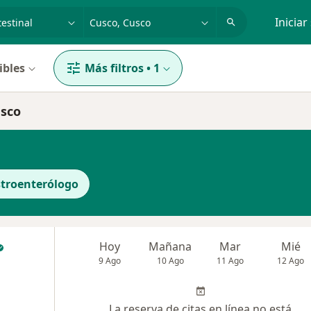
dad, enfermedad o nombre
p. ej. Lima
Iniciar
ibles
Más filtros
•
1
usco
troenterólogo
Hoy
Mañana
Mar
Mié
9 Ago
10 Ago
11 Ago
12 Ago
La reserva de citas en línea no está