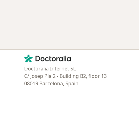
Contacto
Doctoralia - Página de inicio
Doctoralia Internet SL
C/ Josep Pla 2 - Building B2, floor 13
08019 Barcelona, Spain