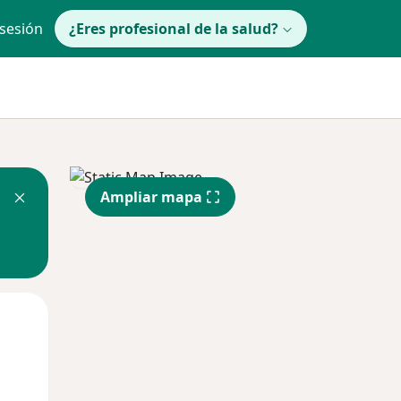
 sesión
¿Eres profesional de la salud?
Ampliar mapa
Jue
Vie
Sáb
13 Ago
14 Ago
15 Ago