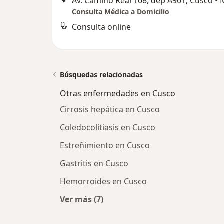
Av. Camino Real 108, dep A901, Cusco
•
Consulta Médica a Domicilio
Consulta online
Búsquedas relacionadas
Otras enfermedades en Cusco
Cirrosis hepática en Cusco
Coledocolitiasis en Cusco
Estreñimiento en Cusco
Gastritis en Cusco
Hemorroides en Cusco
Ver más (7)
Más en esta categoría: Otras enfe