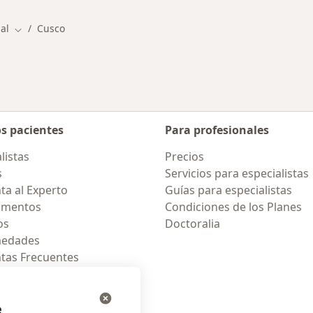
nal
Cusco
Cambiar de ciudad
os pacientes
Para profesionales
listas
Precios
s
Servicios para especialistas
ta al Experto
Guías para especialistas
amentos
Condiciones de los Planes
os
Doctoralia
medades
tas Frecuentes
ión para celular
e