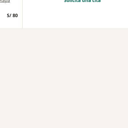
Mapa
Solicita una cita
S/ 80
rmedades en Cusco