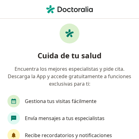
Men
Displasia Congénita De Cadera • Cusco, Cusco
Filtros
• 1
Seguro
Mapa
Especialistas en Displasia Congénita de
Cuida de tu salud
Cadera en Cusco
Encuentra los mejores especialistas y pide cita.
Descarga la App y accede gratuitamente a funciones
¿Qué especialidad estás buscando?
exclusivas para ti:
Traumatólogo y Ortopedista
Pediatra
Méd
Gestiona tus visitas fácilmente
Envía mensajes a tus especialistas
Recibe recordatorios y notificaciones