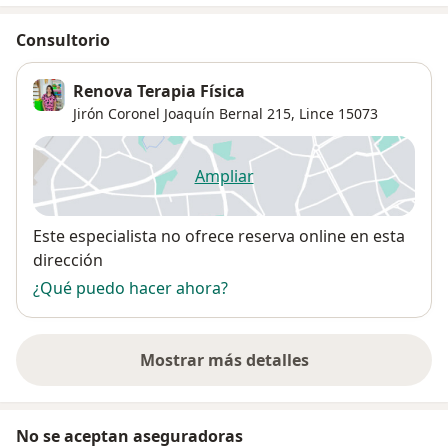
Consultorio
Renova Terapia Física
Jirón Coronel Joaquín Bernal 215,
Lince
15073
Ampliar
se abre en una nueva pestañ
Disponibilidad
Este especialista no ofrece reserva online en esta
dirección
¿Qué puedo hacer ahora?
Mostrar más detalles
sobre la dirección
No se aceptan aseguradoras