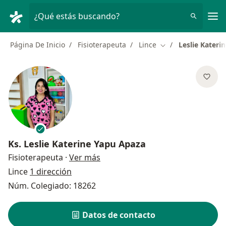
Men
¿Qué estás buscando?
Página De Inicio
Fisioterapeuta
Lince
Leslie Kateri
Cambiar de ciudad
Ks.
Leslie Katerine Yapu Apaza
sobre las especializaciones
Fisioterapeuta
·
Ver más
Lince
1 dirección
Núm. Colegiado: 18262
Datos de contacto