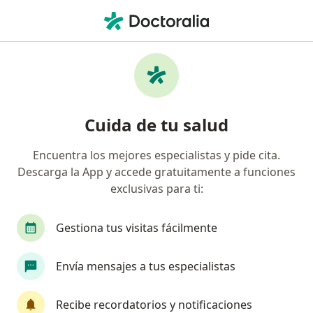
Men
Ciática • Pueblo Libre, Lima
Filtros
• 1
Seguro
Mapa
Especialistas en Ciática en Pueblo Libre
Cuida de tu salud
Encuentra los mejores especialistas y pide cita.
¿Qué especialidad estás buscando?
Descarga la App y accede gratuitamente a funciones
Especialista en Medicina Física y Rehabilitación
exclusivas para ti:
Gestiona tus visitas fácilmente
Envía mensajes a tus especialistas
Recibe recordatorios y notificaciones