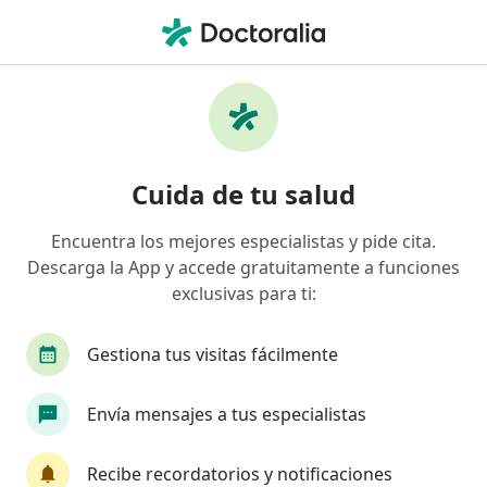
Men
Ciática • Jesús María, Lima
Filtros
• 1
Seguro
Mapa
Especialistas en Ciática en Jesús María
Cuida de tu salud
Encuentra los mejores especialistas y pide cita.
¿Qué especialidad estás buscando?
Descarga la App y accede gratuitamente a funciones
Especialista en Medicina Física y Rehabilitación
exclusivas para ti:
Gestiona tus visitas fácilmente
Envía mensajes a tus especialistas
Recibe recordatorios y notificaciones